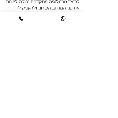
לכיצד טכנולוגיה מתקדמת יכולה לשנות 
את פני המרחב העירוני ולהעניק לו 
נשמה חדשה. 
מגדל מים הופך ליצירת אומנות מוארת, 
גשר מייתרים נעטף בזרימה של אור 
כחול, ומבנים מסחריים זוכים לזהות 
חדשה באור הלילה. תאורה זו אינה רק 
עניין של יופי, אלא גם של יצירת סביבה 
חמימה ומזמינה שמעודדת פעילות 
חברתית ותיירות. 
כך, העיר מתמלאת בקסם ובאנרגיה, 
ונותרת עיר שלא ישנה, מוארת ופעילה, 
מוכיחה כי אפילו האלמנטים 
הפונקציונליים ביותר יכולים להפוך 
למופע חזותי שמגשים חלום של עיר 
עתידנית ומרהיבה.