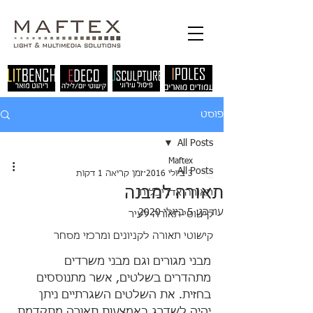
פוסט
All Posts
Maftex
All Posts
3 ביולי 2016
זמן קריאה 1 דקות
תאורה למבנה
תאורה אדריכלית
עודכן:
5 ביולי 2020
קישוטי תאורה לעיר
קישוטי תאורה לקניונים ומרכזי מסחר
מבני מגורים וגם מבני משרדים 
מתהדרים בשלטים, אשר מתנוססים 
בחזית. את השלטים השגרתיים ניתן 
יהיה לשדרג באמצעות תאורה מתקדמת 