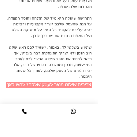
מלראות עסק בעל שלט מואר שאחת או יותר
מהנורות שלו נשרפו.
התחושה שעולה היא מיד של הזנחה וחוסר הקפדה.
על מנת שהעסק שלכם ישדר מקצועיות ורצינות
יהיה עליכם להקפיד כל הזמן על תחזוקת השלט
ועל החלפת הנורות אם יש בכך צורך.
שימוש בשלטי לד, כאמור, ישאיר לכם ראש שקט
רוב הזמן ולא יצריך התעסקות רבה בעניין, אך
כדאי לבחור את סוג השילוט הרצוי לכם לאחר
התייעצות, תכנון ומחשבה. בסופו של דבר, אלו
יהיו הפנים של העסק שלכם, לאורך כל שעות
היממה.
צריכים שילוט מואר לעסק שלכם? לחצו כאן
© Copyright 2025 Maftex. All rights reserved.